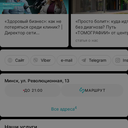
«Здоровый бизнес»: как не
«Просто болит»: куда ид
потеряться среди клиник? |
без диагноза? Путь
Директор сети
«ТОМОГРАФИИ» от цент
«Томография» Андрей
диагностики до эксперта
статья о нас
Маркушев
лечению боли
Сайт
Viber
e-mail
Telegram
In
Минск, ул. Революционная, 13
ДО 21:00
МАРШРУТ
4
Все адреса
Наши услуги