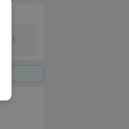
ник? |