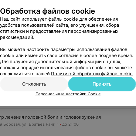
Обработка файлов cookie
Наш сайт использует файлы cookie для обеспечения
удобства пользователей сайта, его улучшения, сбора
статистики и предоставления персонализированных
16 января, 2026
рекомендаций.
«Здоровый бизнес»: как не потеряться среди кли
Директор сети «Томография» Андрей Маркушев
Вы можете настроить параметры использования файлов
cookie или изменить свое согласие в более позднее время.
Для получения дополнительной информации о целях,
сроках и порядке использования файлов cookie вы можете
ознакомиться с нашей
Политикой обработки файлов cookie
востей
Отклонить
Принять
Персональные настройки Cookie
заведения
тр лечения головной боли и головокружения
я Боровая, ул. Братьев Райт, 1
до 21:00