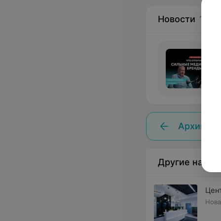
Новости
1
Архив но
Другие наши 
Цен
Нова